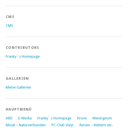
CMS
CMS
CONTRIBUTORS
Franky´ s Homepage
GALLERIEN
Meine Gallerien
HAUPTMENÜ
ARD
E-Media
Franky´ s Homepage
Krone
Meningeom
Musik – Naturverbunden
PC-Club Steyr
Reisen – Klettern etc.