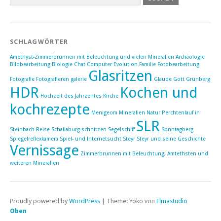
SCHLAGWÖRTER
Amethyst-Zimmerbrunnen mit Beleuchtung und vielen Mineralien
Archäologie
Bildbearbeitung
Biologie
Chat
Computer
Evolution
Familie
Fotobearbeitung
Glasritzen
Fotografie
Fotografieren
galerie
Glaube
Gott
Grünberg
HDR
Kochen und
Hochzeit des Jahrzentes
Kirche
kochrezepte
Menigeom
Mineralien
Natur
Perchtenlauf in
SLR
Steinbach
Reise
Schallaburg
schnitzen
Segelschiff
Sonntagberg
Spiegelreflexkamera
Spiel- und Internetsucht
Steyr
Steyr und seine Geschichte
Vernissage
Zimmerbrunnen mit Beleuchtung, Amtethsten und
weiteren Mineralien
Proudly powered by
WordPress
|
Theme: Yoko von
Elmastudio
Oben